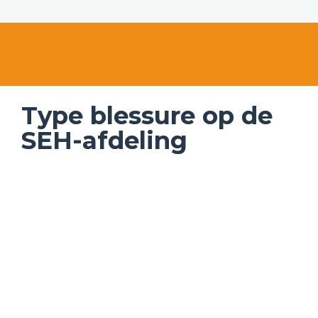
Type blessure op de 
SEH-afdeling
Meest voorkomend type letsel op de SEH:
55%
 fractuur 
13%
 Oppervlakkig letsel