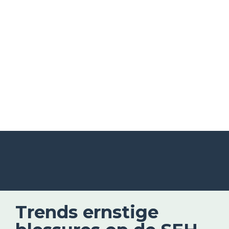
Overig scenario
Bijvoorbeeld een botsing of (acute) 
overbelasting
Trends ernstige 